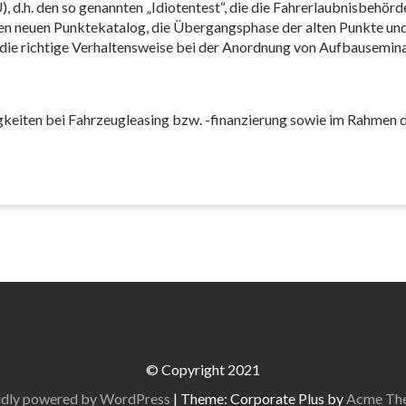
d.h. den so genannten „Idiotentest“, die die Fahrerlaubnisbehörd
 den neuen Punktekatalog, die Übergangsphase der alten Punkte 
die richtige Verhaltensweise bei der Anordnung von Aufbausemina
gkeiten bei Fahrzeugleasing bzw. -finanzierung sowie im Rahmen
© Copyright 2021
dly powered by WordPress
|
Theme: Corporate Plus by
Acme Th