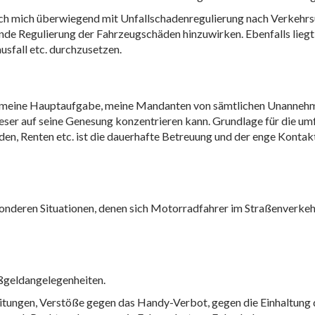
ch mich überwiegend mit Unfallschadenregulierung nach Verkehrsunfä
nde Regulierung der Fahrzeugschäden hinzuwirken. Ebenfalls lieg
sfall etc. durchzusetzen.
als meine Hauptaufgabe, meine Mandanten von sämtlichen Unanneh
 dieser auf seine Genesung konzentrieren kann. Grundlage für die 
den, Renten etc. ist die dauerhafte Betreuung und der enge Kont
onderen Situationen, denen sich Motorradfahrer im Straßenverke
ußgeldangelegenheiten.
itungen, Verstöße gegen das Handy-Verbot, gegen die Einhaltung d